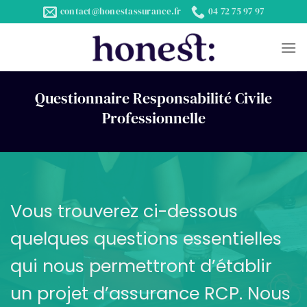
Passer
contact@honestassurance.fr
04 72 75 97 97
au
contenu
Questionnaire Responsabilité Civile
Professionnelle
Vous trouverez ci-dessous
quelques questions essentielles
qui nous permettront d’établir
un projet d’assurance RCP. Nous