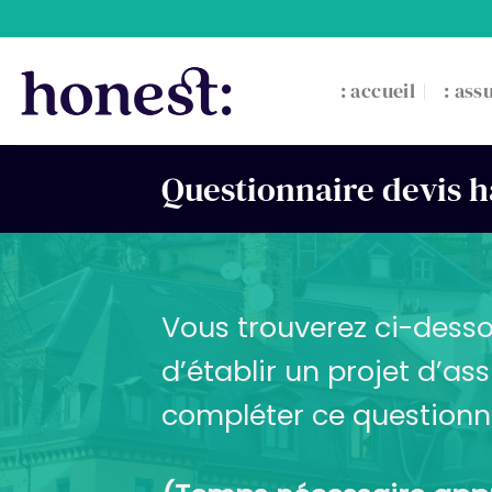
Passer
au
contenu
: accueil
: ass
Questionnaire devis h
Vous trouverez ci-desso
d’établir un projet d’a
compléter ce questionn