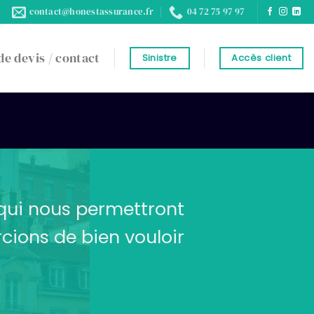
contact@honestassurance.fr
04 72 75 97 97
e devis / contact
Sinistre
Accès client
 qui nous permettront
cions de bien vouloir